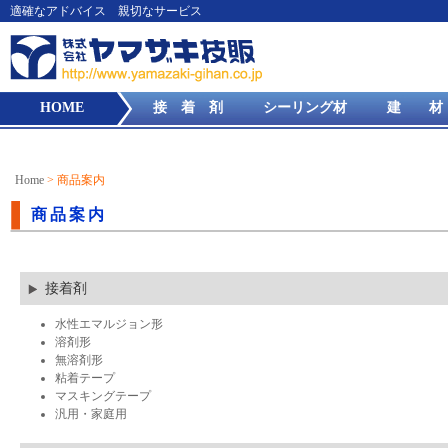
適確なアドバイス 親切なサービス
HOME
接 着 剤
シーリング材
建 材
Home
> 商品案内
商品案内
接着剤
水性エマルジョン形
溶剤形
無溶剤形
粘着テープ
マスキングテープ
汎用・家庭用