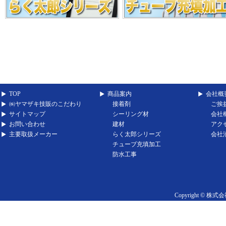
TOP
商品案内
会社概
㈱ヤマザキ技販のこだわり
接着剤
ご挨
サイトマップ
シーリング材
会社
お問い合わせ
建材
アク
主要取扱メーカー
らく太郎シリーズ
会社
チューブ充填加工
防水工事
Copyright ©
株式会